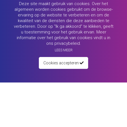
support@matching4you.com
Deze site maakt gebruik van cookies. Over het
algemeen worden cookies gebruikt om de browse-
Opstartgidsen
ervaring op de website te verbeteren en om de
kwaliteit van de diensten die deze aanbieden te
Personen (klik hier)
verbeteren. Door op "Ik ga akkoord" te klikken, geeft
u toestemming voor het gebruik ervan. Meer
Recruiters (klik hier)
informatie over het gebruik van cookies vindt u in
Opleiders (klik hier)
ons privacybeleid.
Ontmoet ons team
LEES MEER
Cookies accepteren
(klik hier)
TRILLENDE KANSEN
KOM NAAR DEGENEN DIE AANMELDEN
(Stage, Eerste baan, Betere baan, Leren)